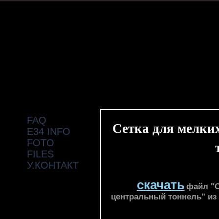
FAQ
Сетка для мелки
E34 INFO
FOTO
FILES
У.КОНТАКТ
скачать
файл "С
центральный тоннель" из