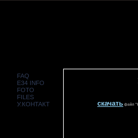
FAQ
E34 INFO
FOTO
FILES
скачать
У.КОНТАКТ
файл "