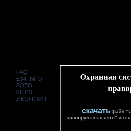
FAQ
Охранная сис
E34 INFO
право
FOTO
FILES
У.КОНТАКТ
скачать
файл "О
праворульные авто" из к