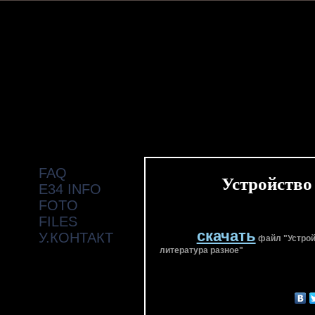
FAQ
Устройство
E34 INFO
FOTO
FILES
скачать
У.КОНТАКТ
файл "Устрой
литература разное"